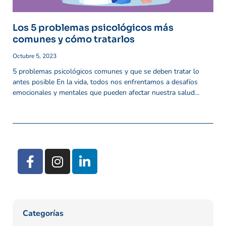
Los 5 problemas psicológicos más
comunes y cómo tratarlos
Octubre 5, 2023
5 problemas psicológicos comunes y que se deben tratar lo
antes posible En la vida, todos nos enfrentamos a desafíos
emocionales y mentales que pueden afectar nuestra salud
psicológica. Los problemas psicológicos son una realidad
común en la sociedad actual y es fundamental reconocer su
importancia y buscar formas de tratarlos adecuadamente. Por
eso, en este contenido exploraremos los 5 problemas
psicológicos más comunes que muchas personas experimentan
y proporcionaremos información valiosa sobre cómo abordarlos
de manera efectiva. Si estás pasando por dificultades
emocionales, ¡has llegado al lugar correcto! ¿Qué es un
problema psicológico? Un problema psicológico se refiere a
cualquier condición o trastorno que afecta nuestra salud mental
y emocional. Puede manifestarse de diversas formas, como
Categorías
cambios de humor intensos, ansiedad persistente,