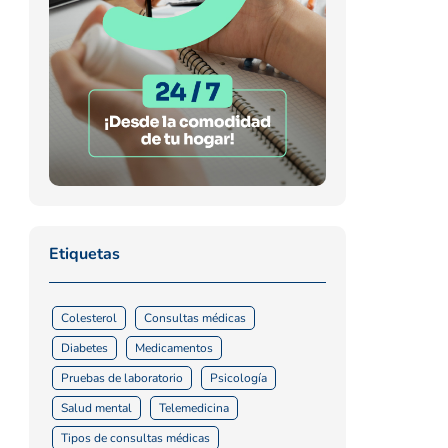
Etiquetas
Colesterol
Consultas médicas
Diabetes
Medicamentos
Pruebas de laboratorio
Psicología
Salud mental
Telemedicina
Tipos de consultas médicas