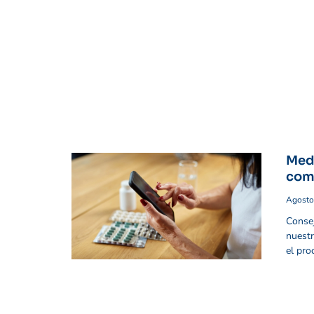
Med
com
Agosto
Consej
nuestr
el pro