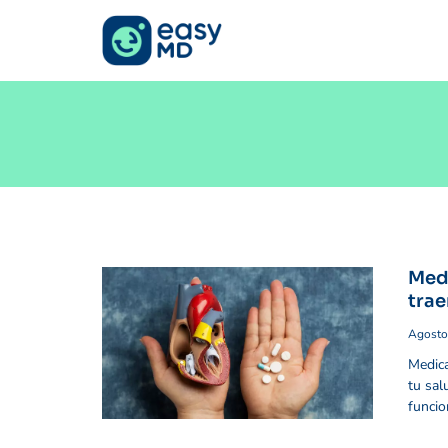
Medi
trae
Agosto
Medica
tu sal
funcio