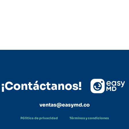
¡Contáctanos!
ventas@easymd.co
Pólitica de privacidad
Términos y condiciones